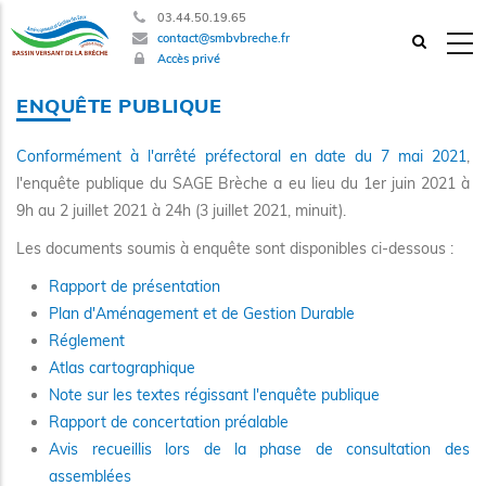
Aller
03.44.50.19.65
contact@smbvbreche.fr
au
Accès privé
contenu
principal
ENQUÊTE PUBLIQUE
Conformément à l'arrêté préfectoral en date du 7 mai 2021
,
l'enquête publique du SAGE Brèche a eu lieu du 1er juin 2021 à
9h au 2 juillet 2021 à 24h (3 juillet 2021, minuit).
Les documents soumis à enquête sont disponibles ci-dessous :
Rapport de présentation
Plan d'Aménagement et de Gestion Durable
Réglement
Atlas cartographique
Note sur les textes régissant l'enquête publique
Rapport de concertation préalable
Avis recueillis lors de la phase de consultation des
assemblées