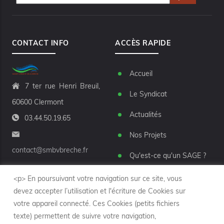
CONTACT INFO
ACCÈS RAPIDE
Accueil
7 ter rue Henri Breuil,
Le Syndicat
60600 Clermont
Actualités
03.44.50.19.65
Nos Projets
contact@smbvbreche.fr
Qu'est-ce qu'un SAGE ?
Marchés publics
<p> En poursuivant votre navigation sur ce site, vous
devez accepter l’utilisation et l'écriture de Cookies sur
Nos partenaires
votre appareil connecté. Ces Cookies (petits fichiers
texte) permettent de suivre votre navigation,
Nous contacter